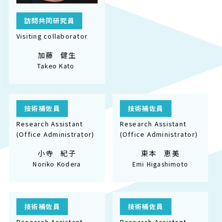
訪問共同研究員
Visiting collaborator
加藤 健生
Takeo Kato
技術補佐員
技術補佐員
Research Assistant
Research Assistant
(Office Administrator)
(Office Administrator)
小寺 紀子
東本 恵美
Noriko Kodera
Emi Higashimoto
技術補佐員
技術補佐員
Research Assistant
Research Assistant