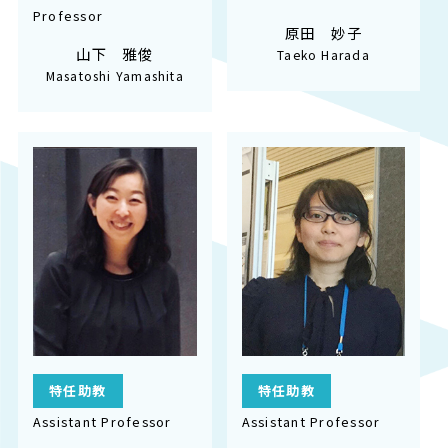
Professor
原田 妙子
山下 雅俊
Taeko Harada
Masatoshi Yamashita
特任助教
特任助教
Assistant Professor
Assistant Professor